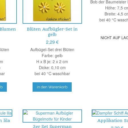
Bob der Baumeister 
Höhe: 7,5 c
Breite: 4,5 c
bei 40 °C wasc
 Blumen
Blüten Aufbügler-Set in
gelb
NICHT AUF LA
2,29 €
Blüten
Aufbügel-Set drei Blüten
Farbe: gelb
cm
H x B je: 2 x 2 cm
m
Dicke: 0,10 cm
bar
bei 40 °C waschbar
rb
in den Warenkorb
 lila
Applikation S
3er Set Superman
2,39 €