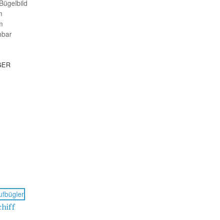
Bügelbild
m
m
hbar
GER
chiff