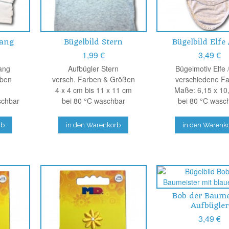
Yang
Bügelbild Stern
Bügelbild Elfe 
1,99 €
3,49 €
ang
Aufbügler Stern
Bügelmotiv Elfe 
rben
versch. Farben & Größen
verschiedene F
4 x 4 cm bis 11 x 11 cm
Maße: 6,15 x 10
schbar
bei 80 °C waschbar
bei 80 °C wasc
rb
in den Warenkorb
in den Warenk
Bob der Baume
Aufbügler
3,49 €