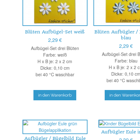
Blüten Aufbügel-Set weiß
Blüten Aufbügler /
blau
2,29 €
2,29 €
Aufbügel-Set drei Blüten
Aufbügel-Set drei 
Farbe: weiß
Farbe: blau
H x B je: 2 x 2 cm
H x B je: 2 x 2 
Dicke: 0,10 cm
Dicke: 0,10 c
bei 40 °C waschbar
bei 40 °C wasch
in den Warenkorb
in den Warenko
Aufbügler Eule in
Aufbügler / Bügelbild Eule
2,39 €