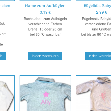
licken
Name zum Aufbüglen
Bügelbild Bab
3,19 €
2,99 €
Buchstaben zum Aufbügeln
Bügelmotiv Babyf
ück
verschiedene Farben
verschiedene F
Breite: 15 oder 20 cm
und Größe
5 cm
bei 60 °C waschbar
bei bis zu 80 °C w
le
rb
in den Warenkorb
in den Warenk