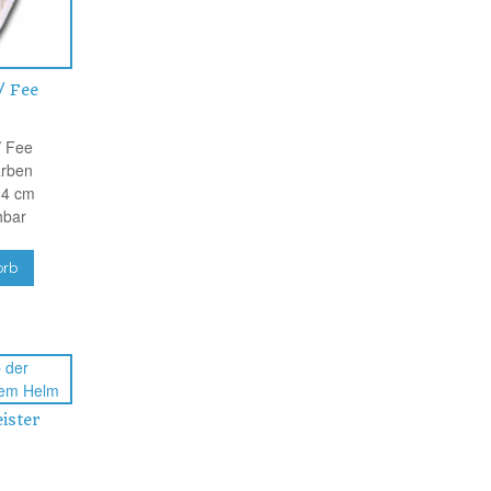
/ Fee
/ Fee
arben
,4 cm
hbar
orb
ister