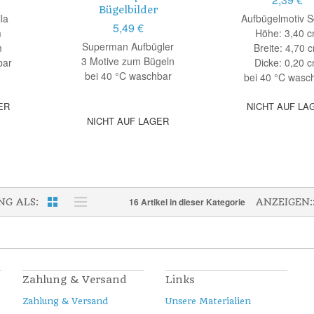
Bügelbilder
ila
Aufbügelmotiv Sc
5,49 €
m
Höhe: 3,40 
Superman Aufbügler
m
Breite: 4,70 
3 Motive zum Bügeln
bar
Dicke: 0,20 
bei 40 °C waschbar
bei 40 °C wasc
ER
NICHT AUF LA
NICHT AUF LAGER
16 Artikel in dieser Kategorie
NG ALS
ANZEIGEN:
Zahlung & Versand
Links
Zahlung & Versand
Unsere Materialien