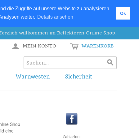
d die Zugriffe auf unsere Website zu analysieren.
Ok
Analysen weiter.
Details ansehen
lich willkommen im Reflektoren Online Shop!
MEIN KONTO
WARENKORB
r
Warnwesten
Sicherheit
nline Shop
ld eine
Zahlarten: