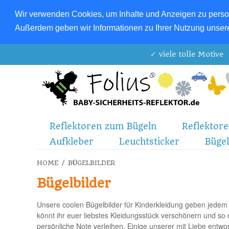
Wir verwenden Cookies, um Inhalte und Anzeigen zu persona
Außerdem geben wir Informationen zu Ihrer Nutzung unsere
✓ viele tolle Mot
Reflektoren zum Bügeln
Reflektor
Aufkleber
Leuchtsticker
Bügel
HOME
/
BÜGELBILDER
Bügelbilder
Unsere coolen
Bügelbilder
für Kinderkleidung geben jedem 
könnt ihr euer liebstes Kleidungsstück verschönern und so 
persönliche Note verleihen. Einige unserer mit Liebe entwor