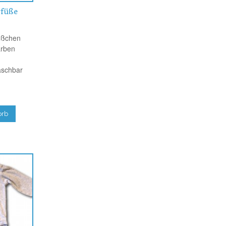
yfüße
üßchen
arben
n
aschbar
orb