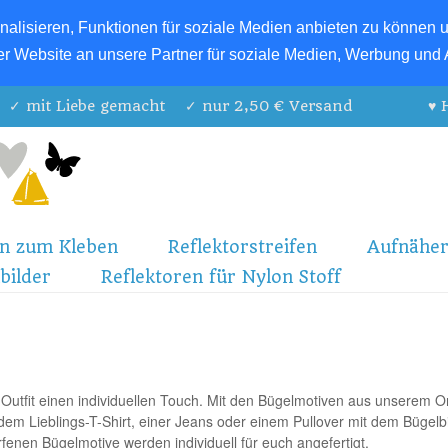
lisieren, Funktionen für soziale Medien anbieten zu können un
r Website an unsere Partner für soziale Medien, Werbung und 
ive ✓ mit Liebe gemacht ✓ nur 2,50 € Versand ♥ Herz
en zum Kleben
Reflektorstreifen
Aufnähe
bilder
Reflektoren für Nylon Stoff
Outfit einen individuellen Touch. Mit den Bügelmotiven aus unserem
O
dem Lieblings-T-Shirt, einer Jeans oder einem Pullover mit dem Bügelbi
fenen Bügelmotive werden individuell für euch angefertigt.