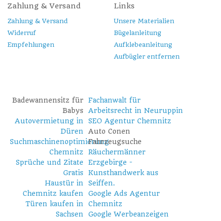
Zahlung & Versand
Links
Zahlung & Versand
Unsere Materialien
Widerruf
Bügelanleitung
Empfehlungen
Aufklebeanleitung
Aufbügler entfernen
Badewannensitz für
Fachanwalt für
Babys
Arbeitsrecht in Neuruppin
Autovermietung in
SEO Agentur Chemnitz
Düren
Auto Conen
Suchmaschinenoptimierung
Fahrzeugsuche
Chemnitz
Räuchermänner
Sprüche und Zitate
Erzgebirge -
Gratis
Kunsthandwerk aus
Haustür in
Seiffen.
Chemnitz kaufen
Google Ads Agentur
Türen kaufen in
Chemnitz
Sachsen
Google Werbeanzeigen