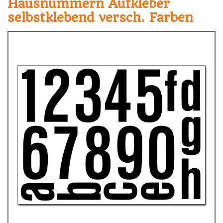
Hausnummern Aufkleber
selbstklebend versch. Farben