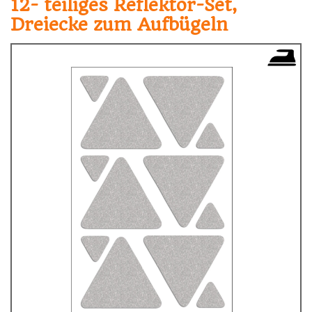
12- teiliges Reflektor-Set,
Dreiecke zum Aufbügeln