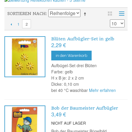
SORTIEREN NACH
1
2
Blüten Aufbügler-Set in gelb
2,29 €
in den Warenkorb
Aufbügel-Set drei Blüten
Farbe: gelb
H x B je: 2 x 2 cm
Dicke: 0,10 cm
bei 40 °C waschbar
Mehr erfahren
Bob der Baumeister Aufbügler
3,49 €
NICHT AUF LAGER
Bob der Baumeister Bügelbild