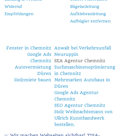
Widerruf
Bügelanleitung
Empfehlungen
Aufklebeanleitung
Aufbügler entfernen
Fenster in Chemnitz
Anwalt bei Verkehrsunfall
Google Ads
Neuruppin
Chemnitz
SEA Agentur Chemnitz
Autovermietung
Suchmaschinenoptimierung
Düren
in Chemnitz
Holzmiete bauen
Mehrmarken Autohaus in
Düren
Google Ads Agentur
Chemnitz
SEO Agentur Chemnitz
Holz Weihnachtsmann von
Ullrich Kunsthandwerk
bestellen.
📈 Wir machen Webseiten sichtbar! TISA-